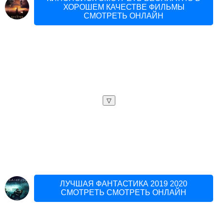
ХОРОШЕМ КАЧЕСТВЕ ФИЛЬМЫ
СМОТРЕТЬ ОНЛАЙН
▽
ЛУЧШАЯ ФАНТАСТИКА 2019 2020
СМОТРЕТЬ СМОТРЕТЬ ОНЛАЙН