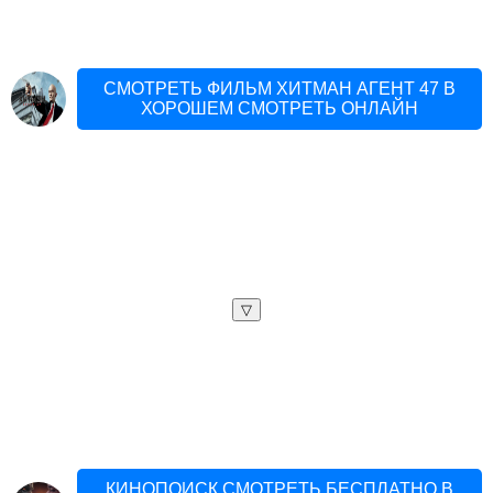
СМОТРЕТЬ ФИЛЬМ ХИТМАН АГЕНТ 47 В
ХОРОШЕМ СМОТРЕТЬ ОНЛАЙН
▽
КИНОПОИСК СМОТРЕТЬ БЕСПЛАТНО В