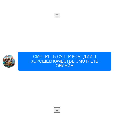
▽
СМОТРЕТЬ СУПЕР КОМЕДИИ В
ХОРОШЕМ КАЧЕСТВЕ СМОТРЕТЬ
ОНЛАЙН
▽