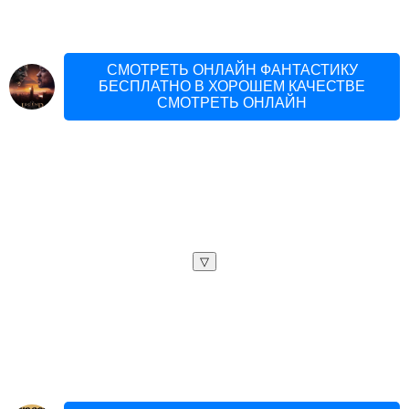
СМОТРЕТЬ ОНЛАЙН ФАНТАСТИКУ
БЕСПЛАТНО В ХОРОШЕМ КАЧЕСТВЕ
СМОТРЕТЬ ОНЛАЙН
▽