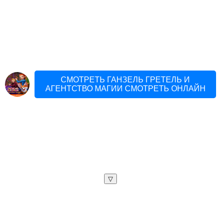
СМОТРЕТЬ ГАНЗЕЛЬ ГРЕТЕЛЬ И
АГЕНТСТВО МАГИИ СМОТРЕТЬ ОНЛАЙН
▽