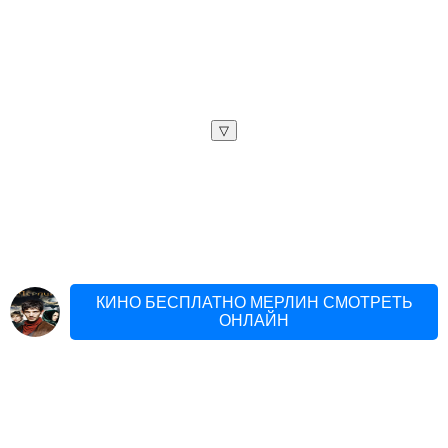
▽
КИНО БЕСПЛАТНО МЕРЛИН СМОТРЕТЬ
ОНЛАЙН