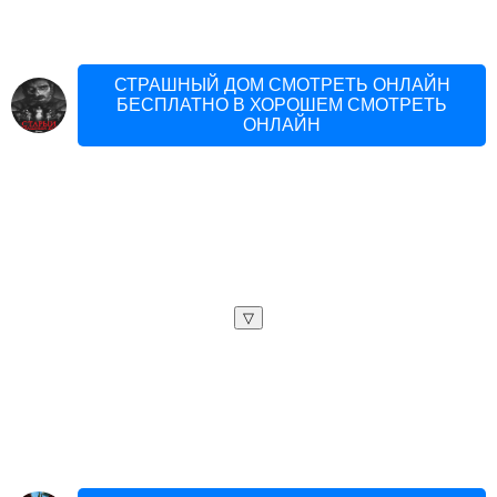
СТРАШНЫЙ ДОМ СМОТРЕТЬ ОНЛАЙН
БЕСПЛАТНО В ХОРОШЕМ СМОТРЕТЬ
ОНЛАЙН
▽