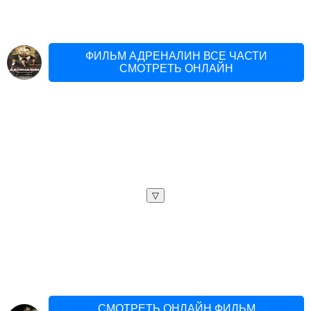
ФИЛЬМ АДРЕНАЛИН ВСЕ ЧАСТИ
СМОТРЕТЬ ОНЛАЙН
▽
СМОТРЕТЬ ОНЛАЙН ФИЛЬМ