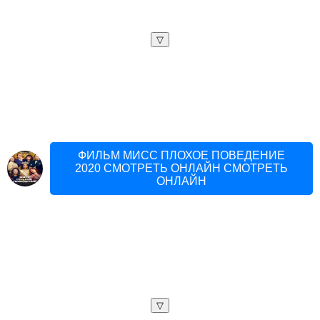
▽
ФИЛЬМ МИСС ПЛОХОЕ ПОВЕДЕНИЕ
2020 СМОТРЕТЬ ОНЛАЙН СМОТРЕТЬ
ОНЛАЙН
▽