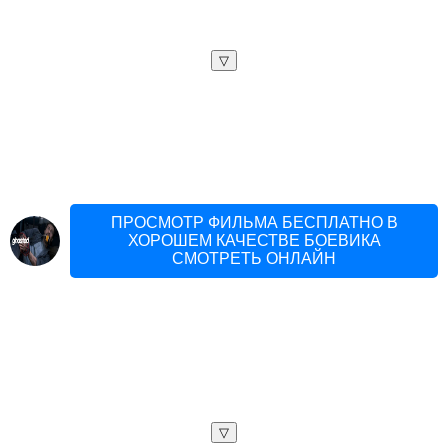
▽
ПРОСМОТР ФИЛЬМА БЕСПЛАТНО В
ХОРОШЕМ КАЧЕСТВЕ БОЕВИКА
СМОТРЕТЬ ОНЛАЙН
▽