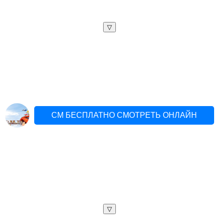
▽
СМ БЕСПЛАТНО СМОТРЕТЬ ОНЛАЙН
▽