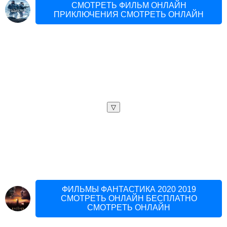
СМОТРЕТЬ ФИЛЬМ ОНЛАЙН
ПРИКЛЮЧЕНИЯ СМОТРЕТЬ ОНЛАЙН
▽
ФИЛЬМЫ ФАНТАСТИКА 2020 2019
СМОТРЕТЬ ОНЛАЙН БЕСПЛАТНО
СМОТРЕТЬ ОНЛАЙН