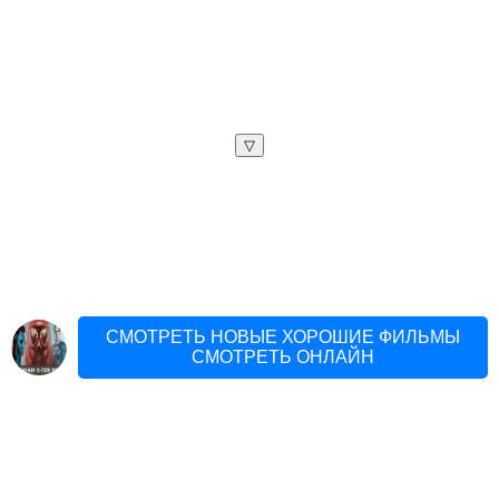
▽
СМОТРЕТЬ НОВЫЕ ХОРОШИЕ ФИЛЬМЫ
СМОТРЕТЬ ОНЛАЙН