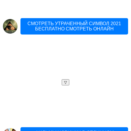
СМОТРЕТЬ УТРАЧЕННЫЙ СИМВОЛ 2021
БЕСПЛАТНО СМОТРЕТЬ ОНЛАЙН
▽