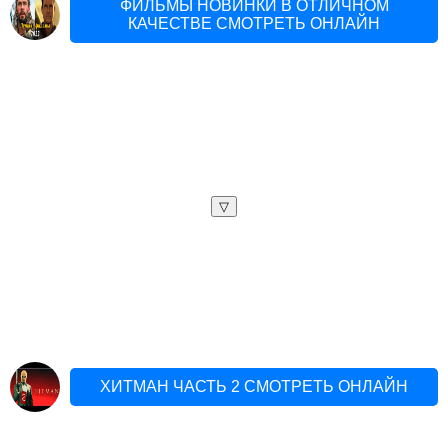
ФИЛЬМЫ НОВИНКИ В ОТЛИЧНОМ
КАЧЕСТВЕ СМОТРЕТЬ ОНЛАЙН
▽
ХИТМАН ЧАСТЬ 2 СМОТРЕТЬ ОНЛАЙН