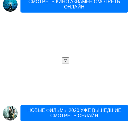
СМОТРЕТЬ КИНО АКВАМЕН СМОТРЕТЬ
ОНЛАЙН
▽
НОВЫЕ ФИЛЬМЫ 2020 УЖЕ ВЫШЕДШИЕ
СМОТРЕТЬ ОНЛАЙН