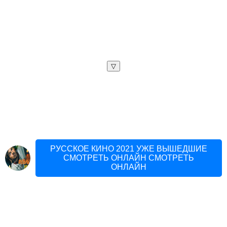
▽
РУССКОЕ КИНО 2021 УЖЕ ВЫШЕДШИЕ
СМОТРЕТЬ ОНЛАЙН СМОТРЕТЬ
ОНЛАЙН