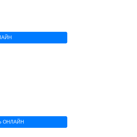
ЛАЙН
Ь ОНЛАЙН