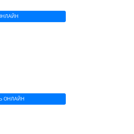
 ОНЛАЙН
Ь ОНЛАЙН