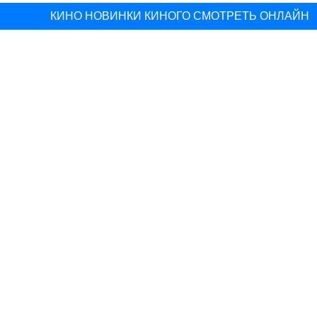
КИНО НОВИНКИ КИНОГО СМОТРЕТЬ ОНЛАЙН
▽
К ЗВЕЗДАМ ФИЛЬМ СМОТРЕТЬ ОНЛАЙН СМОТРЕТЬ О
▽