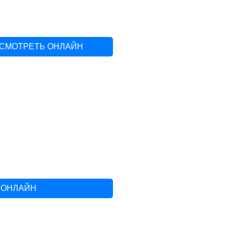
 СМОТРЕТЬ ОНЛАЙН
 ОНЛАЙН