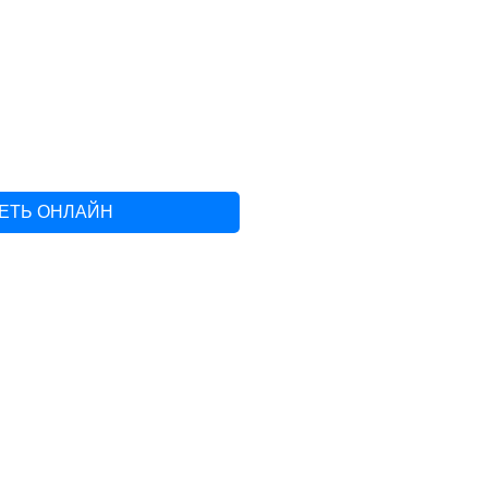
РЕТЬ ОНЛАЙН