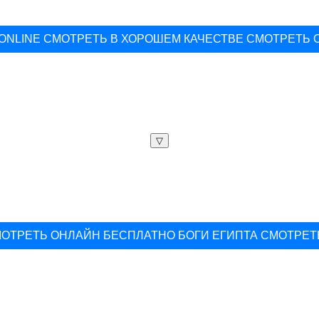
ONLINE СМОТРЕТЬ В ХОРОШЕМ КАЧЕСТВЕ СМОТРЕТЬ
▽
ОТРЕТЬ ОНЛАЙН БЕСПЛАТНО БОГИ ЕГИПТА СМОТРЕТ