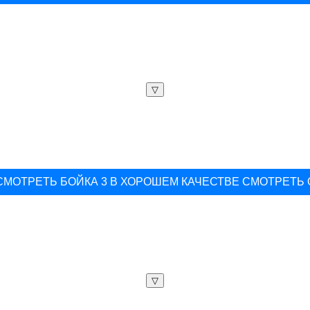
▽
СМОТРЕТЬ БОЙКА 3 В ХОРОШЕМ КАЧЕСТВЕ СМОТРЕТЬ
▽