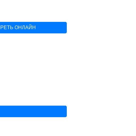
ТРЕТЬ ОНЛАЙН