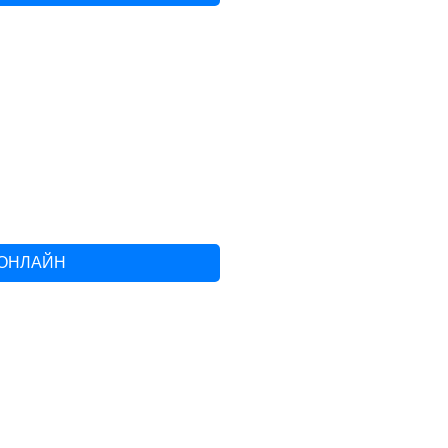
 ОНЛАЙН