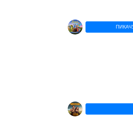
ПИКАЧ