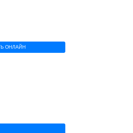
ТЬ ОНЛАЙН