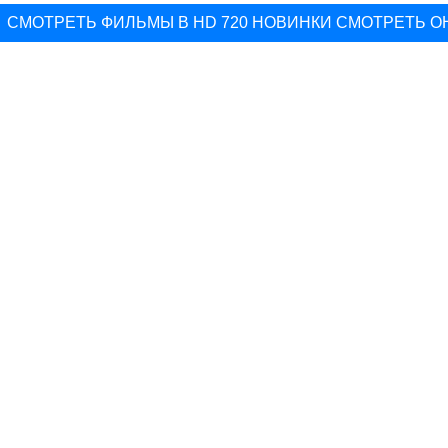
СМОТРЕТЬ ФИЛЬМЫ В HD 720 НОВИНКИ СМОТРЕТЬ 
▽
СМОТРЕТЬ ПОПУЛЯРНЫЕ ФИЛЬМЫ ОНЛАЙН СМОТРЕТЬ
▽