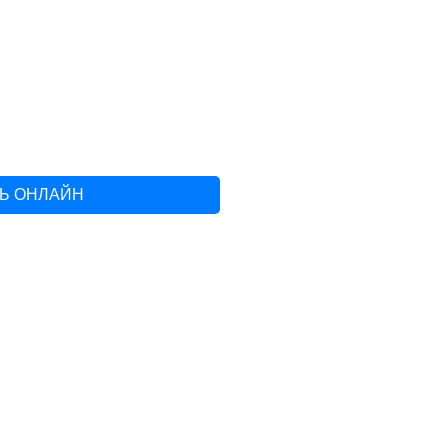
ТЬ ОНЛАЙН