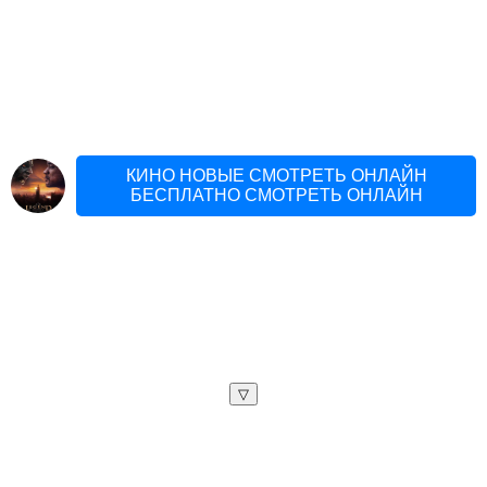
КИНО НОВЫЕ СМОТРЕТЬ ОНЛАЙН
БЕСПЛАТНО СМОТРЕТЬ ОНЛАЙН
▽