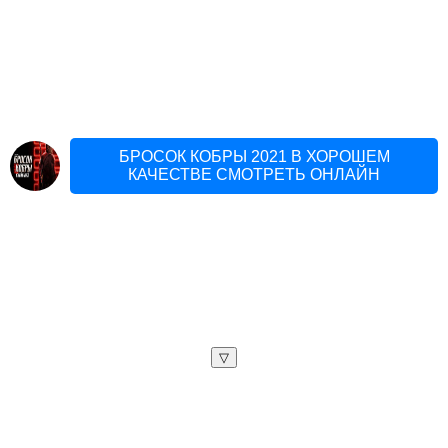
БРОСОК КОБРЫ 2021 В ХОРОШЕМ
КАЧЕСТВЕ СМОТРЕТЬ ОНЛАЙН
▽