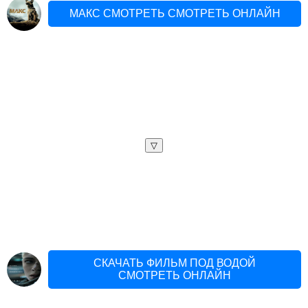
МАКС СМОТРЕТЬ СМОТРЕТЬ ОНЛАЙН
▽
СКАЧАТЬ ФИЛЬМ ПОД ВОДОЙ
СМОТРЕТЬ ОНЛАЙН