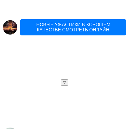
НОВЫЕ УЖАСТИКИ В ХОРОШЕМ
КАЧЕСТВЕ СМОТРЕТЬ ОНЛАЙН
▽