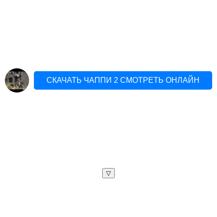
СКАЧАТЬ ЧАППИ 2 СМОТРЕТЬ ОНЛАЙН
▽