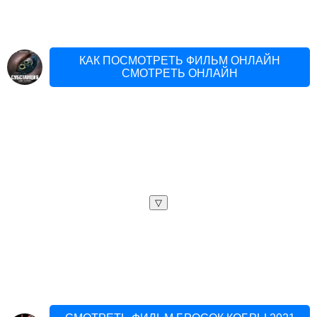
КАК ПОСМОТРЕТЬ ФИЛЬМ ОНЛАЙН
СМОТРЕТЬ ОНЛАЙН
▽