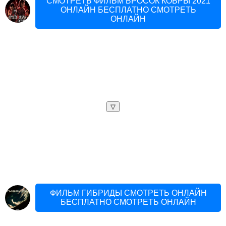
СМОТРЕТЬ ФИЛЬМ БРОСОК КОБРЫ 2021
ОНЛАЙН БЕСПЛАТНО СМОТРЕТЬ
ОНЛАЙН
▽
ФИЛЬМ ГИБРИДЫ СМОТРЕТЬ ОНЛАЙН
БЕСПЛАТНО СМОТРЕТЬ ОНЛАЙН