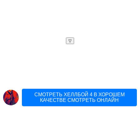
▽
СМОТРЕТЬ ХЕЛЛБОЙ 4 В ХОРОШЕМ
КАЧЕСТВЕ СМОТРЕТЬ ОНЛАЙН