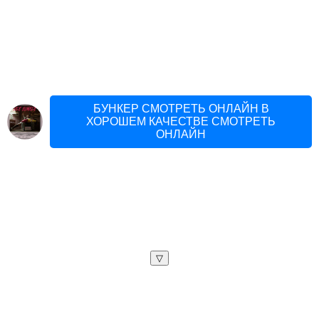
БУНКЕР СМОТРЕТЬ ОНЛАЙН В
ХОРОШЕМ КАЧЕСТВЕ СМОТРЕТЬ
ОНЛАЙН
▽