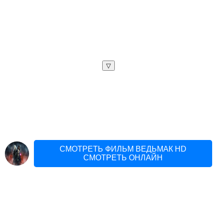
▽
СМОТРЕТЬ ФИЛЬМ ВЕДЬМАК HD
СМОТРЕТЬ ОНЛАЙН