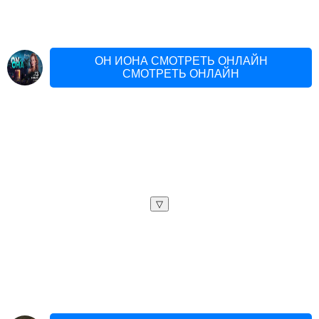
ОН ИОНА СМОТРЕТЬ ОНЛАЙН
СМОТРЕТЬ ОНЛАЙН
▽