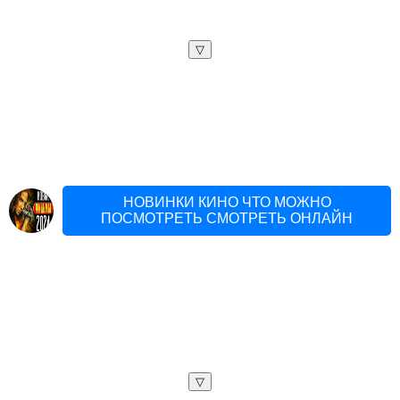
▽
НОВИНКИ КИНО ЧТО МОЖНО
ПОСМОТРЕТЬ СМОТРЕТЬ ОНЛАЙН
▽