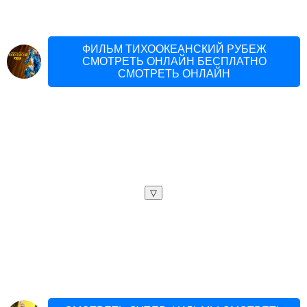
ФИЛЬМ ТИХООКЕАНСКИЙ РУБЕЖ
СМОТРЕТЬ ОНЛАЙН БЕСПЛАТНО
СМОТРЕТЬ ОНЛАЙН
▽