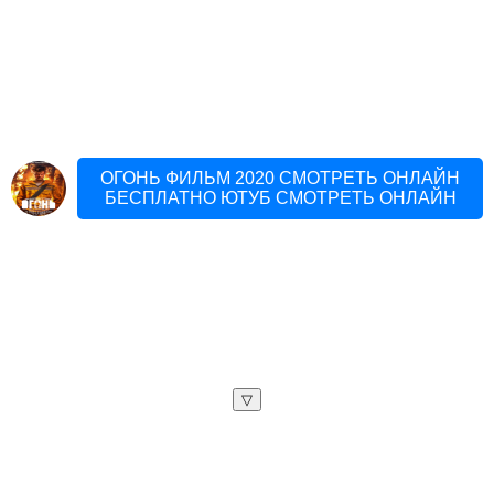
ОГОНЬ ФИЛЬМ 2020 СМОТРЕТЬ ОНЛАЙН
БЕСПЛАТНО ЮТУБ СМОТРЕТЬ ОНЛАЙН
▽