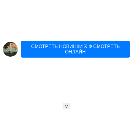
СМОТРЕТЬ НОВИНКИ Х Ф СМОТРЕТЬ
ОНЛАЙН
▽