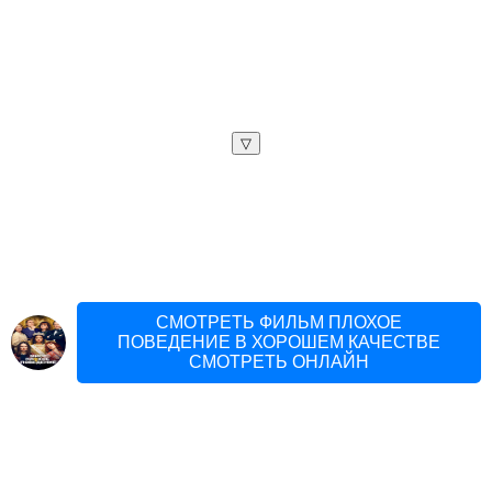
▽
СМОТРЕТЬ ФИЛЬМ ПЛОХОЕ
ПОВЕДЕНИЕ В ХОРОШЕМ КАЧЕСТВЕ
СМОТРЕТЬ ОНЛАЙН