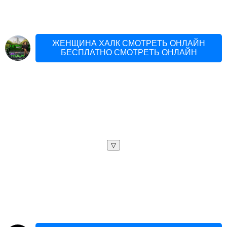
ЖЕНЩИНА ХАЛК СМОТРЕТЬ ОНЛАЙН
БЕСПЛАТНО СМОТРЕТЬ ОНЛАЙН
▽