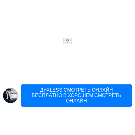
▽
ДУХLESS СМОТРЕТЬ ОНЛАЙН
БЕСПЛАТНО В ХОРОШЕМ СМОТРЕТЬ
ОНЛАЙН