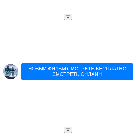
▽
НОВЫЙ ФИЛЬМ СМОТРЕТЬ БЕСПЛАТНО
СМОТРЕТЬ ОНЛАЙН
▽