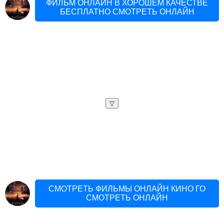
ФИЛЬМ ОНЛАЙН В ХОРОШЕМ КАЧЕСТВЕ
БЕСПЛАТНО СМОТРЕТЬ ОНЛАЙН
▽
СМОТРЕТЬ ФИЛЬМЫ ОНЛАЙН КИНО ГО
СМОТРЕТЬ ОНЛАЙН