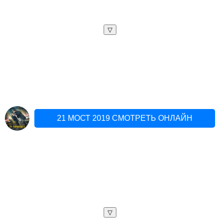
▽
21 МОСТ 2019 СМОТРЕТЬ ОНЛАЙН
▽