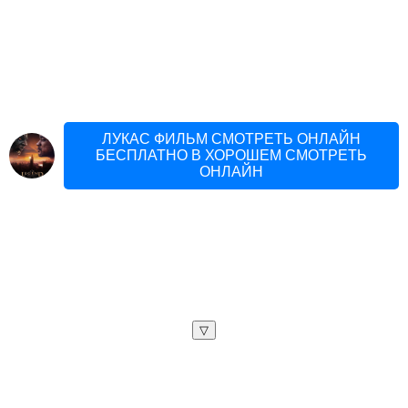
ЛУКАС ФИЛЬМ СМОТРЕТЬ ОНЛАЙН
БЕСПЛАТНО В ХОРОШЕМ СМОТРЕТЬ
ОНЛАЙН
▽